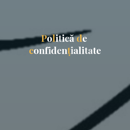
P
o
l
i
t
i
c
ă
d
e
c
o
n
f
i
d
e
n
ț
i
a
l
i
t
a
t
e