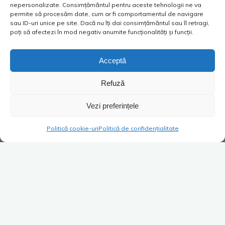
nepersonalizate. Consimțământul pentru aceste tehnologii ne va
permite să procesăm date, cum ar fi comportamentul de navigare
sau ID-uri unice pe site. Dacă nu îți dai consimțământul sau îl retragi,
poți să afectezi în mod negativ anumite funcționalități și funcții.
Acceptă
Refuză
Vezi preferințele
Politică cookie-uri
Politică de confidențialitate
Adresa site-ului nostru web este:
https://www.unaaltacucostica.ro.
Comentarii