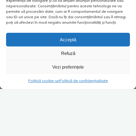
experiența de navigare și ca să afișăm anunțuri personalizate sau
nepersonalizate. Consimțământul pentru aceste tehnologii ne va
permite să procesăm date, cum ar fi comportamentul de navigare
sau ID-uri unice pe site. Dacă nu îți dai consimțământul sau îl retragi,
poți să afectezi în mod negativ anumite funcționalități și funcții.
Acceptă
Refuză
Vezi preferințele
Politică cookie-uri
Politică de confidențialitate
Altele
Super Blog
Lasă un comentariu
O schimbare de decor, un tapet
de lux pentru Personaj