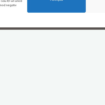
sau ID-uri unice
n mod negativ
iu