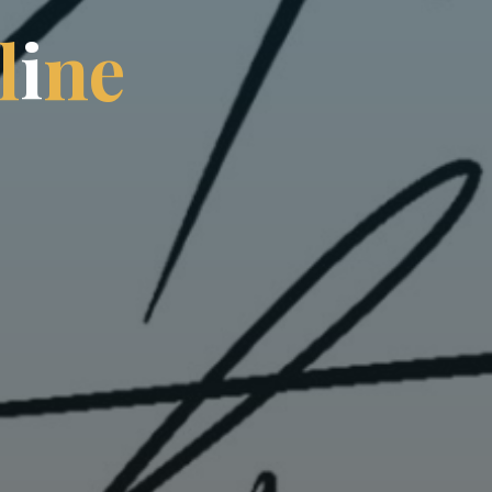
l
i
n
e