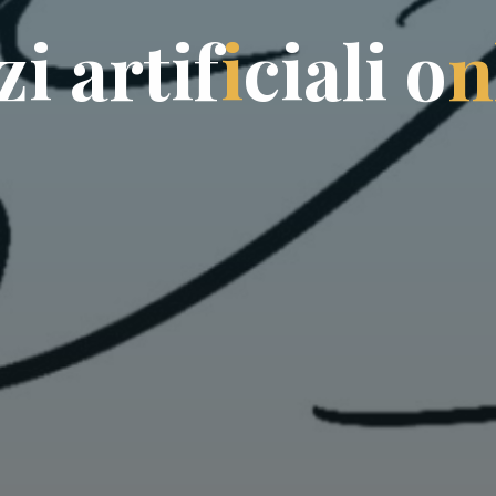
z
i
a
r
t
i
f
i
c
i
a
l
i
o
n