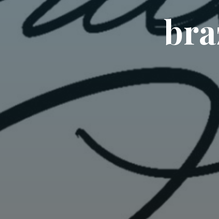
b
r
a