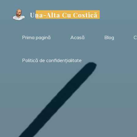
Sari
la
Una-Alta Cu Costică
conținut
Prima pagină
Acasă
Blog
C
Politică de confidențialitate