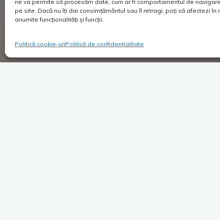
ne va permite să procesăm date, cum ar fi comportamentul de navigare 
pe site. Dacă nu îți dai consimțământul sau îl retragi, poți să afectezi î
anumite funcționalități și funcții.
Politică cookie-uri
Politică de confidențialitate
Super Blog
1 comentar
Volodia, Grinch-ul care
mi-a furat Crăciu…
Costica
18/11/2020
-NU! -Hai mă, Volodio! Tot anul ți-am făcut pe
plac! Ți-am suflat în coarne, te-am lăsat să