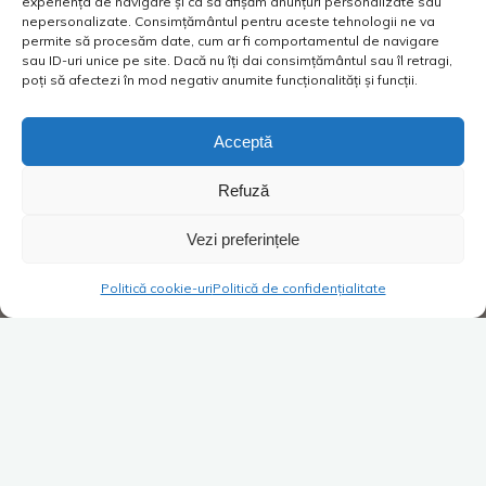
experiența de navigare și ca să afișăm anunțuri personalizate sau
nepersonalizate. Consimțământul pentru aceste tehnologii ne va
permite să procesăm date, cum ar fi comportamentul de navigare
sau ID-uri unice pe site. Dacă nu îți dai consimțământul sau îl retragi,
poți să afectezi în mod negativ anumite funcționalități și funcții.
Acceptă
Refuză
Vezi preferințele
Politică cookie-uri
Politică de confidențialitate
Super Blog
1 comentariu
O păpușă care vrea cadouri? O
idee Mindblower!