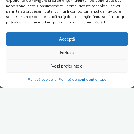
experiența de navigare și ca să afișăm anunțuri personalizate sau
nepersonalizate. Consimțământul pentru aceste tehnologii ne va
permite să procesăm date, cum ar fi comportamentul de navigare
sau ID-uri unice pe site. Dacă nu îți dai consimțământul sau îl retragi,
poți să afectezi în mod negativ anumite funcționalități și funcții.
Acceptă
Refuză
Vezi preferințele
Politică cookie-uri
Politică de confidențialitate
Super Blog
Lasă un comentariu
Când ceri meditații, le
primești!