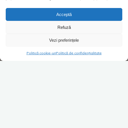
Acceptă
Refuză
Vezi preferințele
Politică cookie-uri
Politică de confidențialitate
Super Blog
1 comentariu
City break „ca-n filme”
Costica
09/10/2018
– Frate, o iubesc de mor! Dar nu știu ce să mă fac
cu ea! Romantismul la ea este ca o carte în chineză. …
Dă mai departe după ce apreciezi