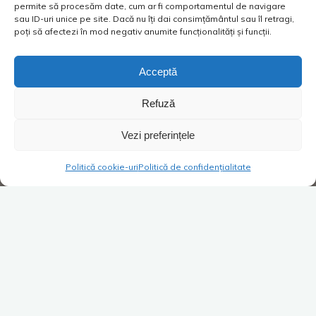
permite să procesăm date, cum ar fi comportamentul de navigare
sau ID-uri unice pe site. Dacă nu îți dai consimțământul sau îl retragi,
poți să afectezi în mod negativ anumite funcționalități și funcții.
Acceptă
Refuză
Vezi preferințele
Politică cookie-uri
Politică de confidențialitate
Super Blog
1 comentariu
Planuri de vacanță
Costica
09/04/2019
Bun! Totul e aproape pregătit. Ea a vorbit cu șeful,