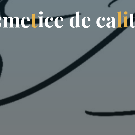
s
m
e
t
i
c
e
d
e
c
a
l
i