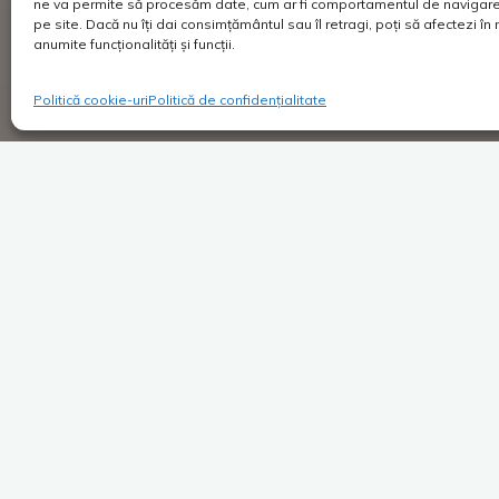
ne va permite să procesăm date, cum ar fi comportamentul de navigare 
pe site. Dacă nu îți dai consimțământul sau îl retragi, poți să afectezi î
anumite funcționalități și funcții.
Politică cookie-uri
Politică de confidențialitate
Super Blog
1 comentar
Farmec și responsabilitate
Rețeta câștigului
Costica
08/04/2020
Lumea e sufocată de probleme. În câteva lu
un virus a pus stăpânire pe toată Planeta și-i