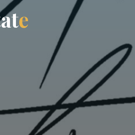
t
a
t
e