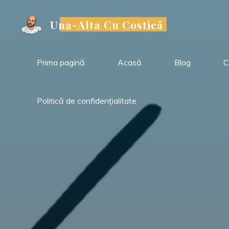
Sari
la
Una-Alta Cu Costică
conținut
Prima pagină
Acasă
Blog
C
Politică de confidențialitate