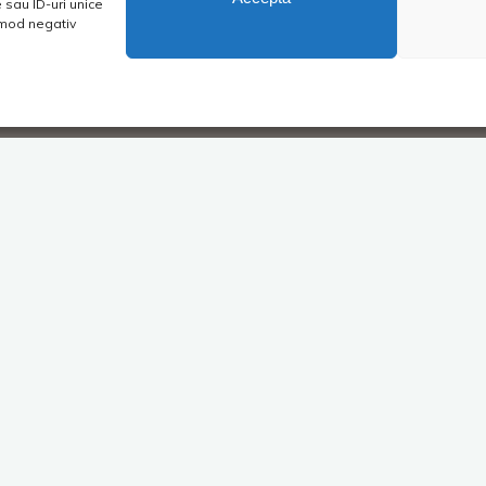
sau ID-uri unice
n mod negativ
iu
Super Blog
Lasă un comentar
.
Să fii Moș nu-i atât de greu
Sau… este?
Costica
28/11/2016
ni
„-Felicitări! Ați câștigat competiția –Eu sunt
Moș Crăciun! Anul acesta vă va reveni marea