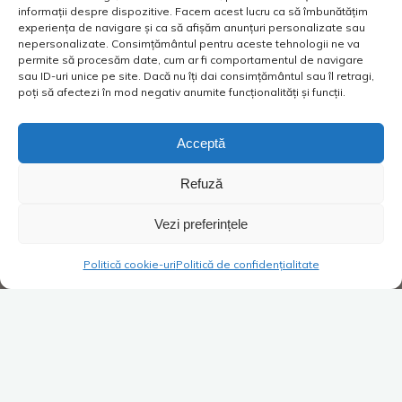
informații despre dispozitive. Facem acest lucru ca să îmbunătățim
experiența de navigare și ca să afișăm anunțuri personalizate sau
nepersonalizate. Consimțământul pentru aceste tehnologii ne va
permite să procesăm date, cum ar fi comportamentul de navigare
sau ID-uri unice pe site. Dacă nu îți dai consimțământul sau îl retragi,
poți să afectezi în mod negativ anumite funcționalități și funcții.
Acceptă
Refuză
Vezi preferințele
Politică cookie-uri
Politică de confidențialitate
Altele
Super Blog
1 comentariu
E bine ca și bărbații să știe la
ce folosesc cosmeticele