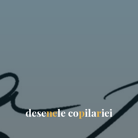
d
e
s
e
n
e
l
e
c
o
p
i
l
a
r
i
e
i