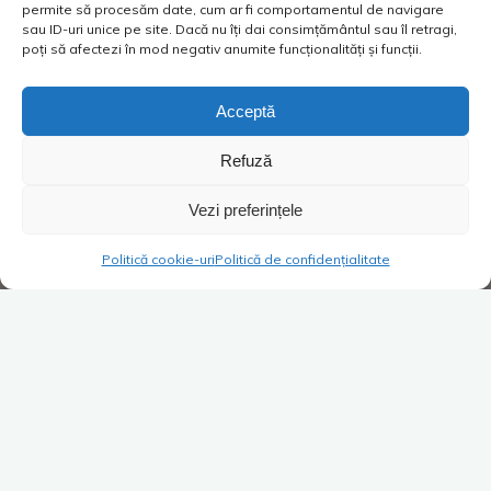
permite să procesăm date, cum ar fi comportamentul de navigare
sau ID-uri unice pe site. Dacă nu îți dai consimțământul sau îl retragi,
poți să afectezi în mod negativ anumite funcționalități și funcții.
Acceptă
Refuză
Vezi preferințele
Politică cookie-uri
Politică de confidențialitate
Super Blog
1 comentariu
Desenul animat să fie lege!
Costica
17/03/2016
-De ce să aprobăm legea ca în școala primară să