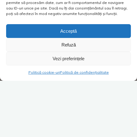
permite să procesăm date, cum ar fi comportamentul de navigare
sau ID-uri unice pe site. Dacă nu îți dai consimțământul sau îl retragi,
poți să afectezi în mod negativ anumite funcționalități și funcții.
Acceptă
Refuză
Vezi preferințele
Politică cookie-uri
Politică de confidențialitate
Super Blog
1 comentariu
Din paragină la modern
Costica
05/04/2016
Ce urât! Ce sumbru! Ce bătrânesc! Din toată