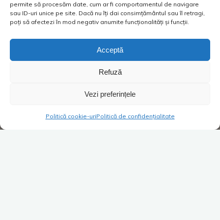
permite să procesăm date, cum ar fi comportamentul de navigare
sau ID-uri unice pe site. Dacă nu îți dai consimțământul sau îl retragi,
poți să afectezi în mod negativ anumite funcționalități și funcții.
Acceptă
Refuză
Vezi preferințele
Politică cookie-uri
Politică de confidențialitate
Super Blog
2 comentarii
Deeply in love…
Costica
20/11/2015
Ce bine a picat bonusul ăsta de la muncă! Așteptam