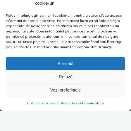
cookie-uri
Folosim tehnologii, cum ar fi cookie-uri, pentru a stoca și/sau accesa
informații despre dispozitive. Facem acest lucru ca să îmbunătățim
experiența de navigare și ca să afișăm anunțuri personalizate sau
nepersonalizate. Consimțământul pentru aceste tehnologii ne va
permite să procesăm date, cum ar fi comportamentul de navigare
sau ID-uri unice pe site. Dacă nu îți dai consimțământul sau îl retragi,
poți să afectezi în mod negativ anumite funcționalități și funcții.
Acceptă
Refuză
Vezi preferințele
Politică cookie-uri
Politică de confidențialitate
Altele
Viață de vânzător
40 de comentarii