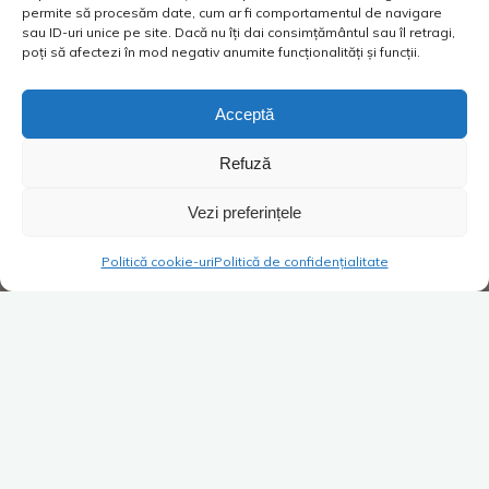
permite să procesăm date, cum ar fi comportamentul de navigare
sau ID-uri unice pe site. Dacă nu îți dai consimțământul sau îl retragi,
poți să afectezi în mod negativ anumite funcționalități și funcții.
Acceptă
Refuză
Vezi preferințele
Politică cookie-uri
Politică de confidențialitate
Super Blog
1 comentariu
Super Blog de la A … la Z.
Episodul 2
Costica
14/12/2015