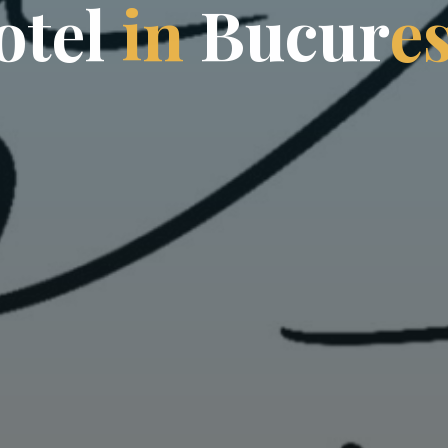
o
t
e
l
i
n
B
u
c
u
r
e