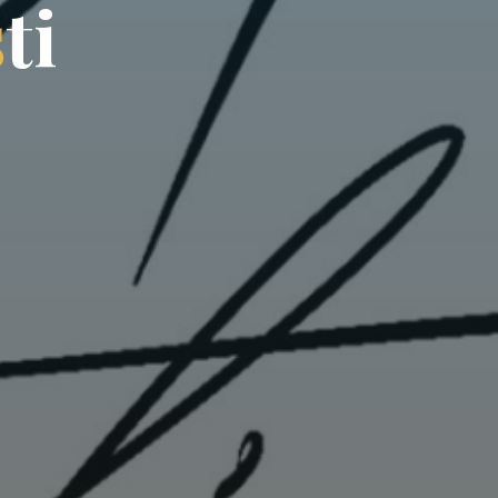
s
t
i