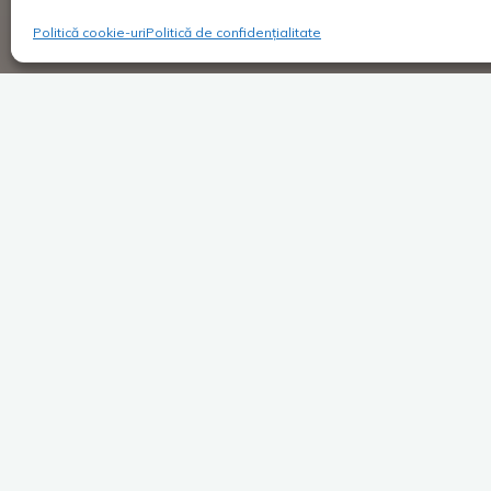
Politică cookie-uri
Politică de confidențialitate
Super Blog
1 comentar
Training de lux
Costica
19/10/2016
-Cum a fost la training la București? -Cu
să fie…foarte bine! Chiar mi-a plăcut. -Haha
Training pentru traineri! Am trăit s-o aud …
Dă mai departe după ce apreciezi
Facebook
X