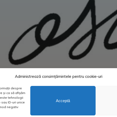
Administrează consimțămintele pentru cookie-uri
formații despre
e și ca să afișăm
este tehnologii
Acceptă
sau ID-uri unice
n mod negativ