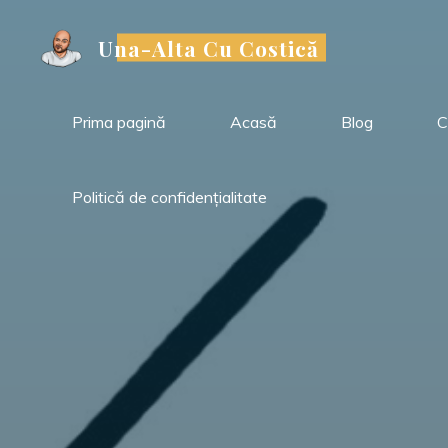
Sari
la
Una-Alta Cu Costică
conținut
Prima pagină
Acasă
Blog
C
Politică de confidențialitate