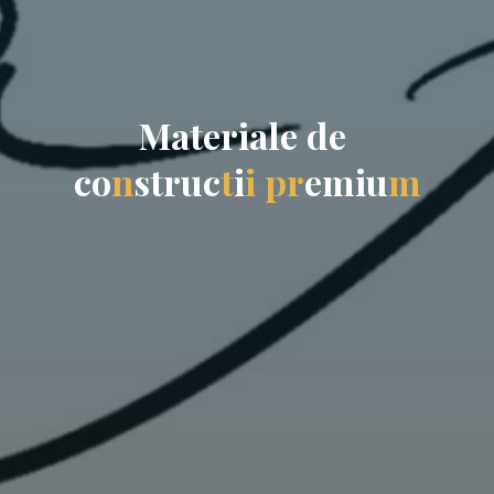
M
a
t
e
r
i
a
l
e
d
e
c
o
n
s
t
r
u
c
t
i
i
p
r
e
m
i
u
m