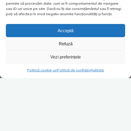
permite să procesăm date, cum ar fi comportamentul de navigare
sau ID-uri unice pe site. Dacă nu îți dai consimțământul sau îl retragi,
poți să afectezi în mod negativ anumite funcționalități și funcții.
Acceptă
Refuză
Vezi preferințele
Politică cookie-uri
Politică de confidențialitate
Super Blog
1 comentariu
Întrebi CASĂ faci bine
Costica
17/10/2021
Te-ai făcut antreprenor, ai împrumutat de la bancă o