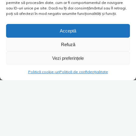
permite să procesăm date, cum ar fi comportamentul de navigare
sau ID-uri unice pe site. Dacă nu îți dai consimțământul sau îl retragi,
poți să afectezi în mod negativ anumite funcționalități și funcții.
Acceptă
Refuză
Vezi preferințele
Politică cookie-uri
Politică de confidențialitate
Super Blog
Tiktok
Viață de vânzător
1 comentariu
Cum ar fi o lume metal-free?
Costica
31/10/2022
De obicei nu fac amiaza. De fiecare dată când dorm