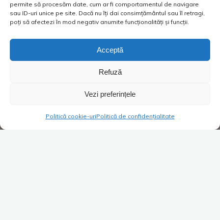
permite să procesăm date, cum ar fi comportamentul de navigare
sau ID-uri unice pe site. Dacă nu îți dai consimțământul sau îl retragi,
poți să afectezi în mod negativ anumite funcționalități și funcții.
Acceptă
Refuză
Vezi preferințele
Politică cookie-uri
Politică de confidențialitate
Super Blog
4 comentarii
„Iecheama Maliei”
Costica
24/10/2015
-Tati! Taaaaatiiii! Vino iepede! -Ce-i măi gâză? Ce s-a