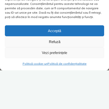
nepersonalizate. Consimțământul pentru aceste tehnologii ne va
permite să procesăm date, cum ar fi comportamentul de navigare
sau ID-uri unice pe site. Dacă nu îți dai consimțământul sau îl retragi,
poți să afectezi în mod negativ anumite funcționalități și funcții.
Acceptă
Refuză
Vezi preferințele
Politică cookie-uri
Politică de confidențialitate
Viață de vânzător
2 comentarii
Doi, sărbătorim trei la Oliviers
Costica
18/11/2016