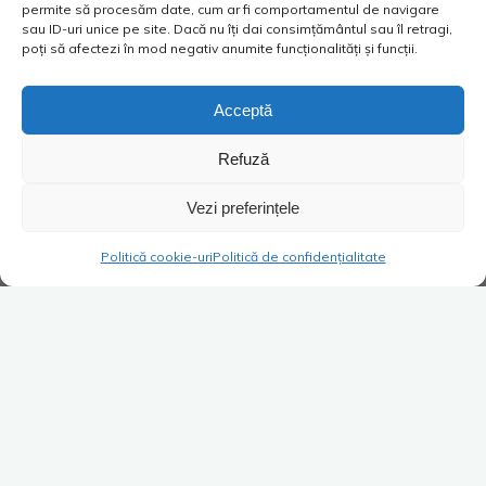
permite să procesăm date, cum ar fi comportamentul de navigare
sau ID-uri unice pe site. Dacă nu îți dai consimțământul sau îl retragi,
poți să afectezi în mod negativ anumite funcționalități și funcții.
Acceptă
Refuză
Vezi preferințele
Politică cookie-uri
Politică de confidențialitate
Super Blog
3 comentarii
Unde?
Costica
14/04/2019
Când eram copil, cea mai frumoasă vacanță pe