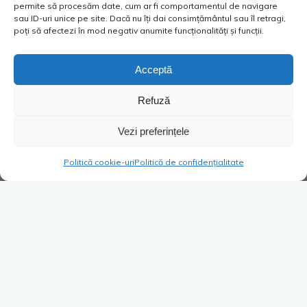
permite să procesăm date, cum ar fi comportamentul de navigare
sau ID-uri unice pe site. Dacă nu îți dai consimțământul sau îl retragi,
poți să afectezi în mod negativ anumite funcționalități și funcții.
Acceptă
Refuză
Vezi preferințele
Politică cookie-uri
Politică de confidențialitate
Super Blog
1 comentariu
Chiloții de urgență
Costica
03/11/2017
Ziua în care m-a lăsat singur în camera de hotel, în