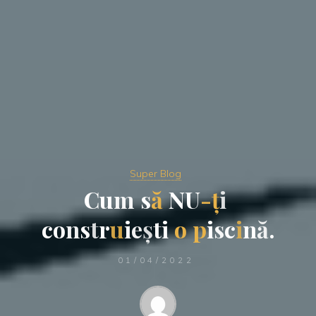
Super Blog
C
u
m
s
ă
N
U
-
ț
i
c
o
n
s
t
r
u
i
e
ș
t
i
o
p
i
s
c
i
n
ă
.
01/04/2022