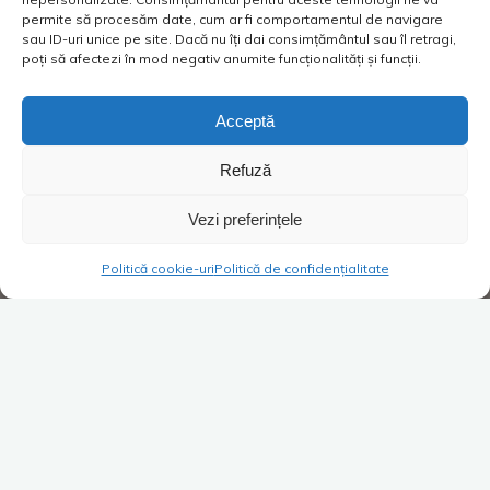
permite să procesăm date, cum ar fi comportamentul de navigare
sau ID-uri unice pe site. Dacă nu îți dai consimțământul sau îl retragi,
poți să afectezi în mod negativ anumite funcționalități și funcții.
Acceptă
Refuză
Vezi preferințele
Politică cookie-uri
Politică de confidențialitate
@unaaltacucostica
#unaaltacucostica
#costica
#tiktokromania
#foryou
#foryoupage
#superblog
#superblogger
#elcora
#piscine
#swimmingpool
#constructiipiscine
#howto
#fun