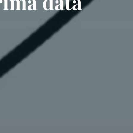
r
i
m
a
d
a
t
ă