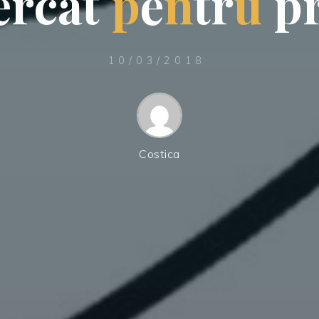
e
r
c
a
t
p
e
n
t
r
u
p
10/03/2018
Costica