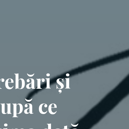
r
e
b
ă
r
i
ș
i
d
u
p
ă
c
e