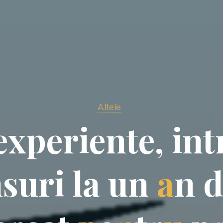
Altele
e
x
p
e
r
i
e
n
t
e
,
i
n
t
n
s
u
r
i
l
a
u
n
a
n