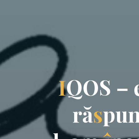
I
Q
O
S
–
r
ă
s
p
u