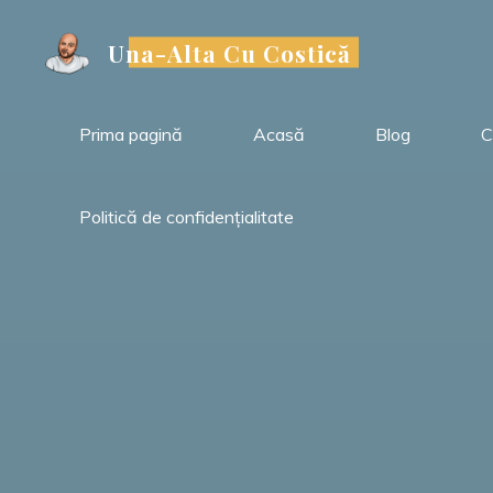
Sari
la
Una-Alta Cu Costică
conținut
Prima pagină
Acasă
Blog
C
Politică de confidențialitate