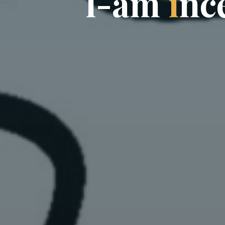
l
-
a
m
î
n
c