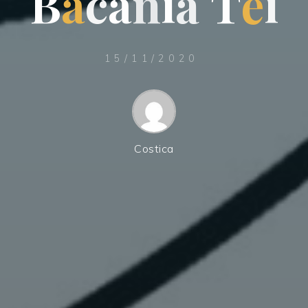
B
ă
c
ă
n
i
a
T
e
i
15/11/2020
Costica