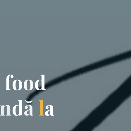
i
f
o
o
d
n
d
ă
l
a