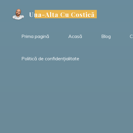
Sari
la
Una-Alta Cu Costică
conținut
Prima pagină
Acasă
Blog
C
Politică de confidențialitate