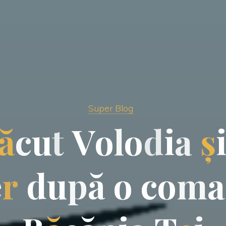
Super Blog
ă
c
u
t
V
o
l
o
d
i
a
ș
e
r
d
u
p
ă
o
c
o
m
a