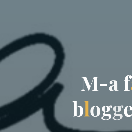
M
-
a
f
b
l
o
g
g