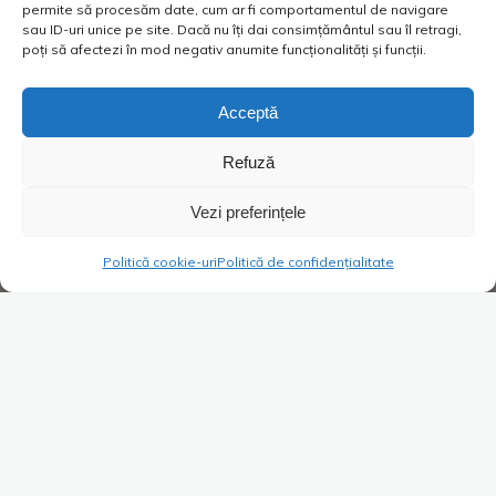
permite să procesăm date, cum ar fi comportamentul de navigare
sau ID-uri unice pe site. Dacă nu îți dai consimțământul sau îl retragi,
poți să afectezi în mod negativ anumite funcționalități și funcții.
Acceptă
Refuză
Vezi preferințele
Politică cookie-uri
Politică de confidențialitate
Super Blog
1 comentariu
LED bun, LED rău?
Costica
04/11/2019
Povestea spune că erau doi prieteni. Foarte buni