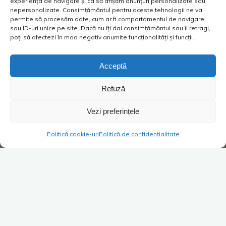
experiența de navigare și ca să afișăm anunțuri personalizate sau
nepersonalizate. Consimțământul pentru aceste tehnologii ne va
permite să procesăm date, cum ar fi comportamentul de navigare
sau ID-uri unice pe site. Dacă nu îți dai consimțământul sau îl retragi,
poți să afectezi în mod negativ anumite funcționalități și funcții.
Acceptă
Refuză
Vezi preferințele
Politică cookie-uri
Politică de confidențialitate
Super Blog
1 comentariu
Ghivănele beax și givănele oau!
Ce alegi pentru colaboratori?