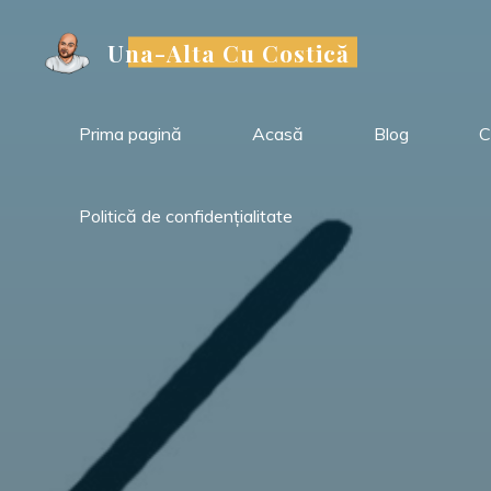
Sari
la
Una-Alta Cu Costică
conținut
Prima pagină
Acasă
Blog
C
Politică de confidențialitate