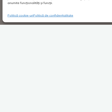
anumite funcționalități și funcții.
Politică cookie-uri
Politică de confidențialitate
Super Blog
1 comentar
O casă perfectă se uită spr
apus
Costica
06/10/2017
De mic copil mi-am dorit să am casa mea.
Crescut într-un apartament de 40 de metri
pătrați de la geamul caruia singura imagine pe 