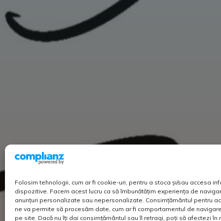
Folosim tehnologii, cum ar fi cookie-uri, pentru a stoca și/sau accesa in
dispozitive. Facem acest lucru ca să îmbunătățim experiența de navigar
anunțuri personalizate sau nepersonalizate. Consimțământul pentru ac
ne va permite să procesăm date, cum ar fi comportamentul de navigare 
pe site. Dacă nu îți dai consimțământul sau îl retragi, poți să afectezi î