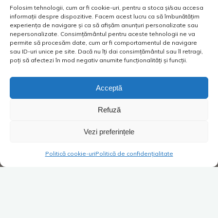
Folosim tehnologii, cum ar fi cookie-uri, pentru a stoca și/sau accesa
informații despre dispozitive. Facem acest lucru ca să îmbunătățim
experiența de navigare și ca să afișăm anunțuri personalizate sau
nepersonalizate. Consimțământul pentru aceste tehnologii ne va
permite să procesăm date, cum ar fi comportamentul de navigare
sau ID-uri unice pe site. Dacă nu îți dai consimțământul sau îl retragi,
poți să afectezi în mod negativ anumite funcționalități și funcții.
Acceptă
Refuză
Vezi preferințele
Politică cookie-uri
Politică de confidențialitate
Super Blog
1 comentariu
Violonista de la Auschwitz –