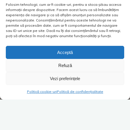
Folosim tehnologii, cum ar fi cookie-uri, pentru a stoca și/sau accesa
informații despre dispozitive. Facem acest lucru ca să îmbunătățim
experiența de navigare și ca să afișăm anunțuri personalizate sau
nepersonalizate. Consimțământul pentru aceste tehnologii ne va
permite să procesăm date, cum ar fi comportamentul de navigare
sau ID-uri unice pe site. Dacă nu îți dai consimțământul sau îl retragi,
poți să afectezi în mod negativ anumite funcționalități și funcții.
Acceptă
Refuză
Vezi preferințele
Politică cookie-uri
Politică de confidențialitate
Super Blog
Lasă un comentariu
Povești cu ceaiuri și cu doctori: