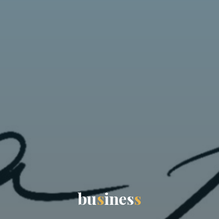
b
u
s
i
n
e
s
s