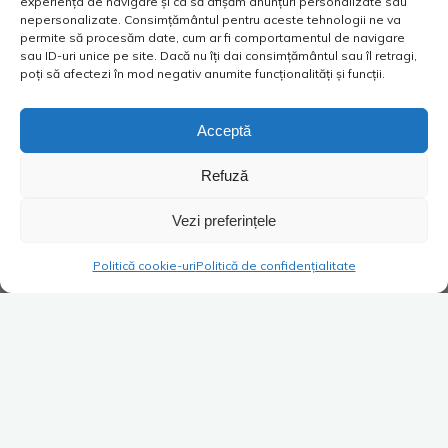
experiența de navigare și ca să afișăm anunțuri personalizate sau
nepersonalizate. Consimțământul pentru aceste tehnologii ne va
permite să procesăm date, cum ar fi comportamentul de navigare
sau ID-uri unice pe site. Dacă nu îți dai consimțământul sau îl retragi,
poți să afectezi în mod negativ anumite funcționalități și funcții.
Acceptă
Refuză
Vezi preferințele
Politică cookie-uri
Politică de confidențialitate
Super Blog
1 comentariu
Ce cadouri să mai faci când nu
știi ce să faci?