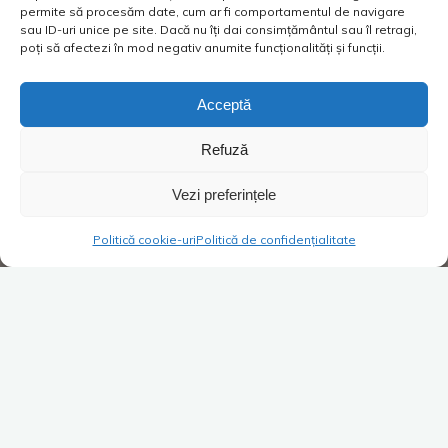
permite să procesăm date, cum ar fi comportamentul de navigare
sau ID-uri unice pe site. Dacă nu îți dai consimțământul sau îl retragi,
poți să afectezi în mod negativ anumite funcționalități și funcții.
Acceptă
Refuză
Vezi preferințele
Politică cookie-uri
Politică de confidențialitate
Super Blog
Lasă un comentariu
Când frigul îți intră-n oase la
birou
Costica
10/11/2019