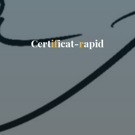
C
e
r
t
i
f
i
c
a
t
-
r
a
p
i
d