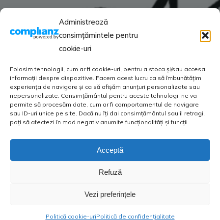
Administrează
consimțămintele pentru
cookie-uri
Folosim tehnologii, cum ar fi cookie-uri, pentru a stoca și/sau accesa
informații despre dispozitive. Facem acest lucru ca să îmbunătățim
experiența de navigare și ca să afișăm anunțuri personalizate sau
nepersonalizate. Consimțământul pentru aceste tehnologii ne va
permite să procesăm date, cum ar fi comportamentul de navigare
sau ID-uri unice pe site. Dacă nu îți dai consimțământul sau îl retragi,
poți să afectezi în mod negativ anumite funcționalități și funcții.
Acceptă
Refuză
Vezi preferințele
Politică cookie-uri
Politică de confidențialitate