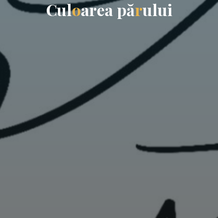
C
u
l
o
a
r
e
a
p
ă
r
u
l
u
i