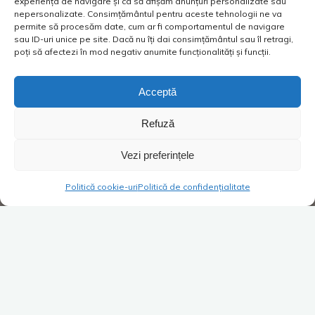
experiența de navigare și ca să afișăm anunțuri personalizate sau
nepersonalizate. Consimțământul pentru aceste tehnologii ne va
permite să procesăm date, cum ar fi comportamentul de navigare
sau ID-uri unice pe site. Dacă nu îți dai consimțământul sau îl retragi,
poți să afectezi în mod negativ anumite funcționalități și funcții.
Acceptă
Refuză
Vezi preferințele
Politică cookie-uri
Politică de confidențialitate
Super Blog
3 comentarii
Nostalgiile trecutului.
Benzinăria muzeu