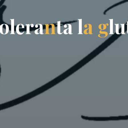
o
l
e
r
a
n
t
a
l
a
g
l
u