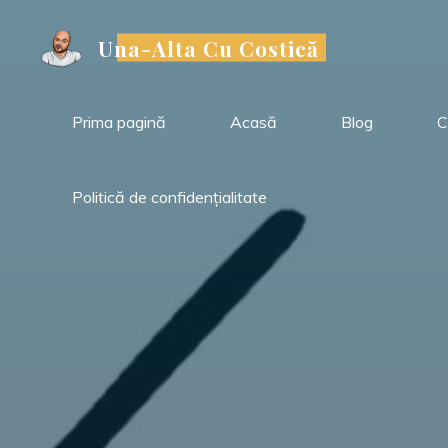
Sari
la
Una-Alta Cu Costică
conținut
Prima pagină
Acasă
Blog
C
Politică de confidențialitate