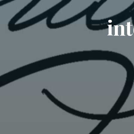
i
n
t