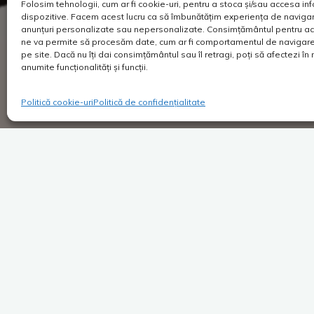
Folosim tehnologii, cum ar fi cookie-uri, pentru a stoca și/sau accesa in
dispozitive. Facem acest lucru ca să îmbunătățim experiența de navigar
anunțuri personalizate sau nepersonalizate. Consimțământul pentru ac
ne va permite să procesăm date, cum ar fi comportamentul de navigare 
pe site. Dacă nu îți dai consimțământul sau îl retragi, poți să afectezi î
anumite funcționalități și funcții.
Politică cookie-uri
Politică de confidențialitate
Super Blog
1 comentar
Sănătatea poate fi și
delicioasă
Costica
16/03/2022