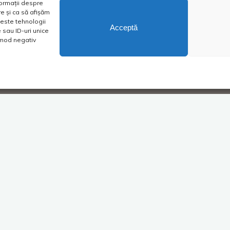
formații despre
e și ca să afișăm
este tehnologii
Acceptă
sau ID-uri unice
n mod negativ
iu