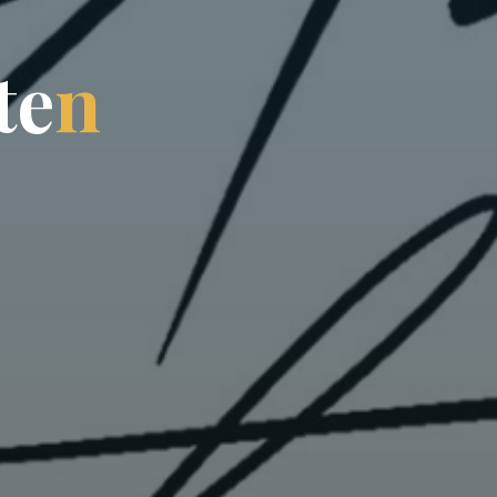
t
e
n