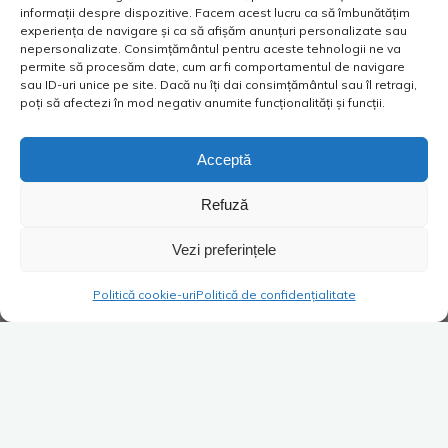
informații despre dispozitive. Facem acest lucru ca să îmbunătățim
experiența de navigare și ca să afișăm anunțuri personalizate sau
nepersonalizate. Consimțământul pentru aceste tehnologii ne va
permite să procesăm date, cum ar fi comportamentul de navigare
sau ID-uri unice pe site. Dacă nu îți dai consimțământul sau îl retragi,
poți să afectezi în mod negativ anumite funcționalități și funcții.
Acceptă
Refuză
Vezi preferințele
Politică cookie-uri
Politică de confidențialitate
Super Blog
1 comentariu
Zbori des cu avionul? Ce te
face să alegi low cost? Ce te