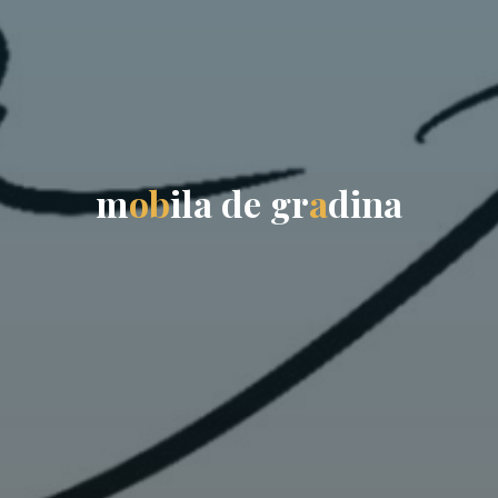
m
o
b
i
l
a
d
e
g
r
a
d
i
n
a