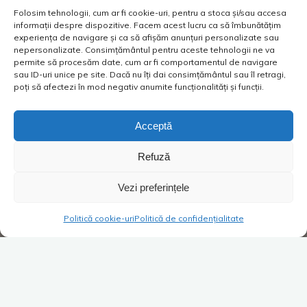
Folosim tehnologii, cum ar fi cookie-uri, pentru a stoca și/sau accesa
informații despre dispozitive. Facem acest lucru ca să îmbunătățim
experiența de navigare și ca să afișăm anunțuri personalizate sau
nepersonalizate. Consimțământul pentru aceste tehnologii ne va
permite să procesăm date, cum ar fi comportamentul de navigare
sau ID-uri unice pe site. Dacă nu îți dai consimțământul sau îl retragi,
poți să afectezi în mod negativ anumite funcționalități și funcții.
Acceptă
Refuză
Vezi preferințele
Politică cookie-uri
Politică de confidențialitate
Super Blog
2 comentarii
Oaza de relaxare lângă casă?