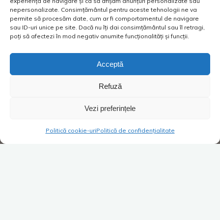
experiența de navigare și ca să afișăm anunțuri personalizate sau
nepersonalizate. Consimțământul pentru aceste tehnologii ne va
permite să procesăm date, cum ar fi comportamentul de navigare
sau ID-uri unice pe site. Dacă nu îți dai consimțământul sau îl retragi,
poți să afectezi în mod negativ anumite funcționalități și funcții.
Acceptă
Refuză
Vezi preferințele
Politică cookie-uri
Politică de confidențialitate
Costică
SuperBlog
Lasă un comentariu
Sarmale de post cu cuș cuș la
întâlnire.