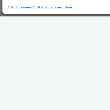
Politică cookie-uri
Politică de confidențialitate
Super Blog
Lasă un comentar
Prepelix revine!
Costica
04/04/2018
Edit martie 2019: La momentul citirii acestui
articol, jocul Prepelix este retras de pe platfor
Magazin Play și nu mai poate fi jucat decât de
Dă mai departe după ce apreciezi
Facebook
X