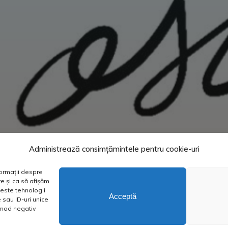
Administrează consimțămintele pentru cookie-uri
formații despre
e și ca să afișăm
este tehnologii
Acceptă
sau ID-uri unice
n mod negativ