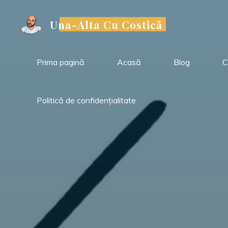
Sari
la
Una-Alta Cu Costică
conținut
Prima pagină
Acasă
Blog
C
Politică de confidențialitate