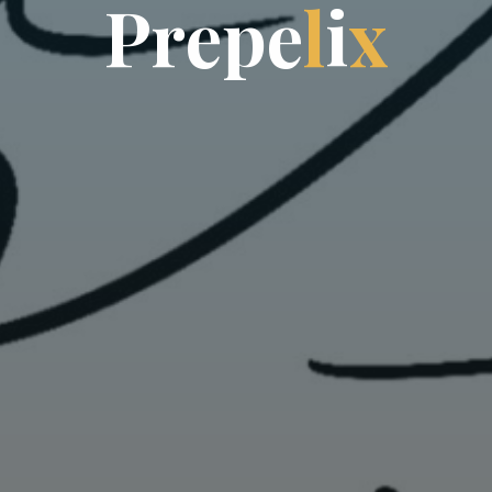
P
r
e
p
e
l
i
x