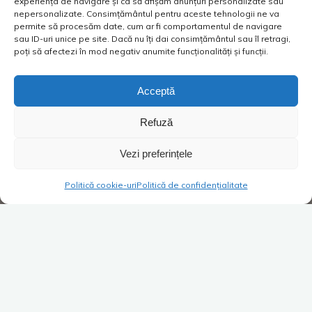
experiența de navigare și ca să afișăm anunțuri personalizate sau
nepersonalizate. Consimțământul pentru aceste tehnologii ne va
permite să procesăm date, cum ar fi comportamentul de navigare
sau ID-uri unice pe site. Dacă nu îți dai consimțământul sau îl retragi,
poți să afectezi în mod negativ anumite funcționalități și funcții.
Acceptă
Refuză
Vezi preferințele
Politică cookie-uri
Politică de confidențialitate
Viață de vânzător
2 comentarii
Monstrul cu diplomă de
medic…