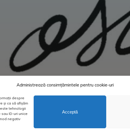
Administrează consimțămintele pentru cookie-uri
formații despre
e și ca să afișăm
este tehnologii
Acceptă
sau ID-uri unice
n mod negativ