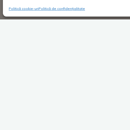
Politică cookie-uri
Politică de confidențialitate
Super Blog
1 comentar
În vis de carte
Costica
06/11/2017
Mă trezesc alergând pe străzile Parisului
cuprins de frică, fără să știu cu adevărat unde
fug, de cine sau de ce fug și ce …
Dă mai departe după ce apreciezi
Facebook
X