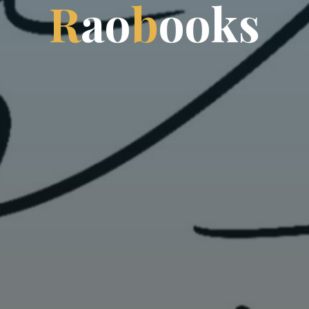
R
a
o
b
o
o
k
s