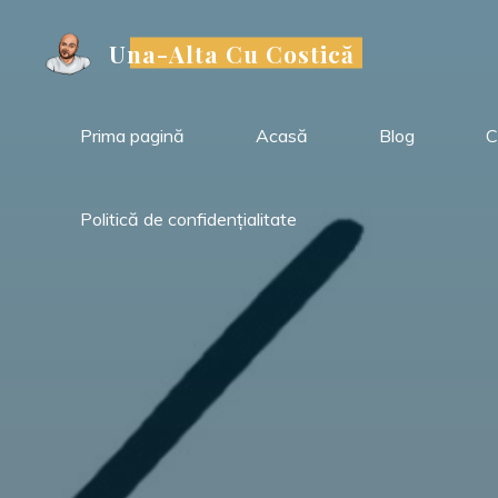
Sari
la
Una-Alta Cu Costică
conținut
Prima pagină
Acasă
Blog
C
Politică de confidențialitate