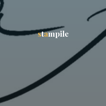
s
t
a
m
p
i
l
e