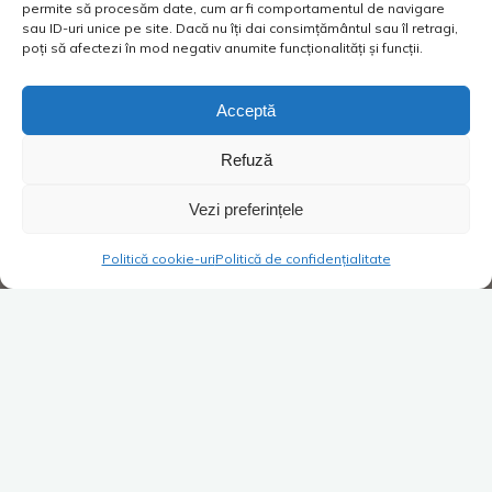
permite să procesăm date, cum ar fi comportamentul de navigare
sau ID-uri unice pe site. Dacă nu îți dai consimțământul sau îl retragi,
poți să afectezi în mod negativ anumite funcționalități și funcții.
Acceptă
Refuză
Vezi preferințele
Politică cookie-uri
Politică de confidențialitate
Super Blog
Lasă un comentariu
Ștampila antistres
Costica
18/10/2017
După șapte ani (și câteva zile) în domeniul