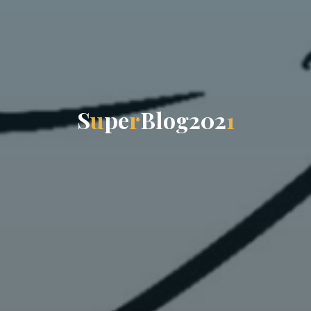
S
u
p
e
r
B
l
o
g
2
0
2
1