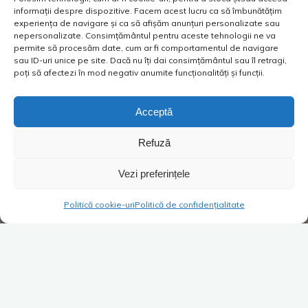
informații despre dispozitive. Facem acest lucru ca să îmbunătățim
experiența de navigare și ca să afișăm anunțuri personalizate sau
nepersonalizate. Consimțământul pentru aceste tehnologii ne va
permite să procesăm date, cum ar fi comportamentul de navigare
sau ID-uri unice pe site. Dacă nu îți dai consimțământul sau îl retragi,
poți să afectezi în mod negativ anumite funcționalități și funcții.
Acceptă
Refuză
Vezi preferințele
Politică cookie-uri
Politică de confidențialitate
Super Blog
3 comentarii
Uneori e despre OM! Valentin
Anghel, brokerul bancar de