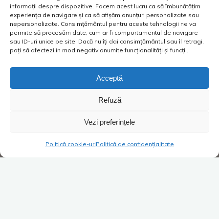
informații despre dispozitive. Facem acest lucru ca să îmbunătățim
experiența de navigare și ca să afișăm anunțuri personalizate sau
nepersonalizate. Consimțământul pentru aceste tehnologii ne va
permite să procesăm date, cum ar fi comportamentul de navigare
sau ID-uri unice pe site. Dacă nu îți dai consimțământul sau îl retragi,
poți să afectezi în mod negativ anumite funcționalități și funcții.
Acceptă
Refuză
Vezi preferințele
Politică cookie-uri
Politică de confidențialitate
Super Blog
1 comentariu
Când mașina ta are nevoie de
mai multe accesorii decât ai