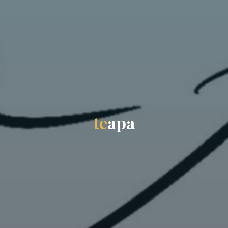
t
e
a
p
a