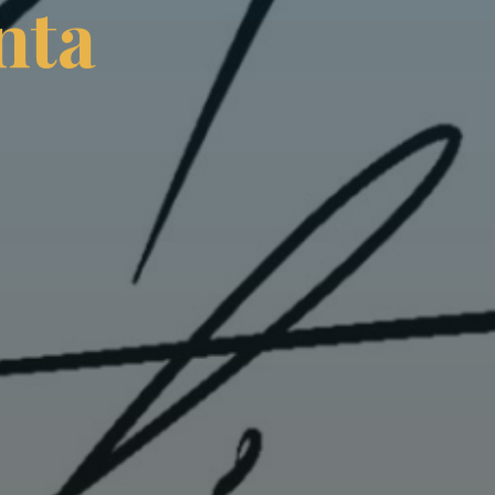
n
t
a