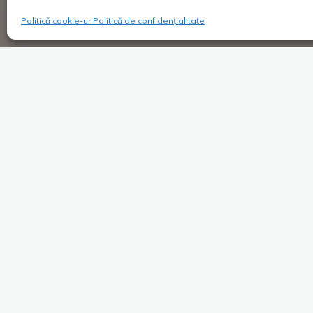
Politică cookie-uri
Politică de confidențialitate
Super Blog
1 comentar
Lecții de istorie la mare
Costica
02/04/2018
Una caldă, una rece. Cam așa e planul
concediilor noastre. Un an la mare, la căldură, l
soare, la plajă și un an la …
Dă mai departe după ce apreciezi
Facebook
X