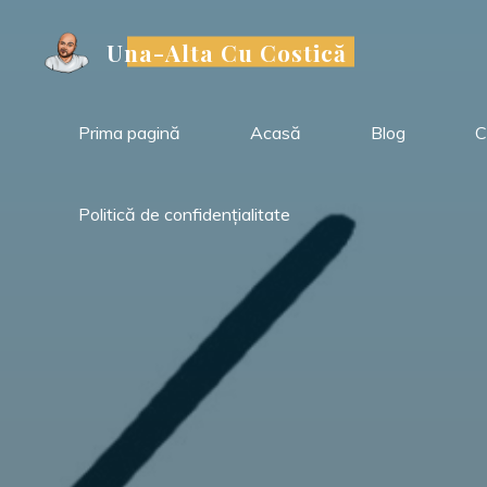
Sari
la
Una-Alta Cu Costică
conținut
Prima pagină
Acasă
Blog
C
Politică de confidențialitate