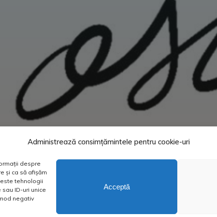
Administrează consimțămintele pentru cookie-uri
formații despre
e și ca să afișăm
este tehnologii
Acceptă
sau ID-uri unice
n mod negativ