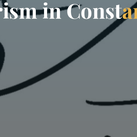
r
i
s
m
i
n
C
o
n
s
t
a