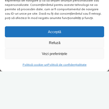
experiența de navigare și ca să afișăm anunțuri personalizate sau
nepersonalizate. Consimțământul pentru aceste tehnologii ne va
permite să procesăm date, cum ar fi comportamentul de navigare
sau ID-uri unice pe site. Dacă nu îți dai consimțământul sau îl retragi,
poți să afectezi în mod negativ anumite funcționalități și funcții.
Acceptă
Refuză
Vezi preferințele
Politică cookie-uri
Politică de confidențialitate
Retail stories
Tiktok Stories
2 comentarii
Shopping cu soția? Mai bine
nu!