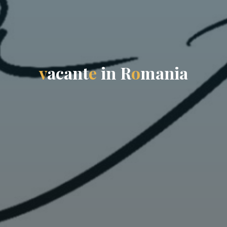
v
a
c
a
n
t
e
i
n
R
o
m
a
n
i
a