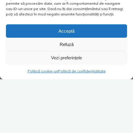
permite să procesăm date, cum ar fi comportamentul de navigare
sau ID-uri unice pe site. Dacă nu îți dai consimțământul sau îl retragi,
poți să afectezi în mod negativ anumite funcționalități și funcții.
Acceptă
Refuză
Vezi preferințele
Politică cookie-uri
Politică de confidențialitate
Super Blog
1 comentariu
„Oferte vacanță” – cuvintele
care-ți ridică pulsul la 110 bpm
Costica
08/11/2019