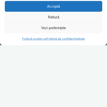
Acceptă
Refuză
Vezi preferințele
Politică cookie-uri
Politică de confidențialitate
Bogați/săraci – cu toții avem
poftă de vacanță
„
Clasa muncitoare
” așa cum ne numeam generic până
acum treizeci de ani. Oamenii care 5 zile pe săptămână, 8 ore
pe zi, muncim cu spor (și cu drag) pentru a clădi viitorul nostru
și-al copiilor noștri. Cu toții avem nevoie de o perioadă de
repaus, de deconectare în care cuvintele ca
birou
,
serviciu
,
alarma de dimineață
și altele conexe trebuie să dispară din