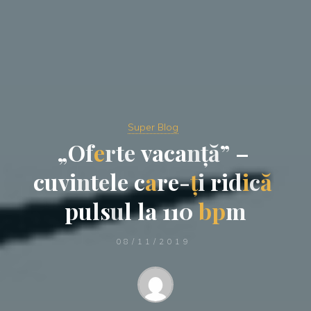
Super Blog
„
O
f
e
r
t
e
v
a
c
a
n
ț
ă
”
–
c
u
v
i
n
t
e
l
e
c
a
r
e
-
ț
i
r
i
d
i
c
ă
p
u
l
s
u
l
l
a
1
1
0
b
p
m
08/11/2019