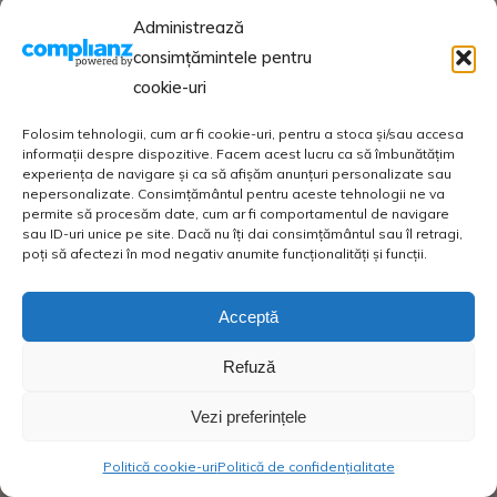
Administrează
consimțămintele pentru
cookie-uri
Folosim tehnologii, cum ar fi cookie-uri, pentru a stoca și/sau accesa
informații despre dispozitive. Facem acest lucru ca să îmbunătățim
experiența de navigare și ca să afișăm anunțuri personalizate sau
nepersonalizate. Consimțământul pentru aceste tehnologii ne va
permite să procesăm date, cum ar fi comportamentul de navigare
sau ID-uri unice pe site. Dacă nu îți dai consimțământul sau îl retragi,
poți să afectezi în mod negativ anumite funcționalități și funcții.
Acceptă
Refuză
Vezi preferințele
Politică cookie-uri
Politică de confidențialitate