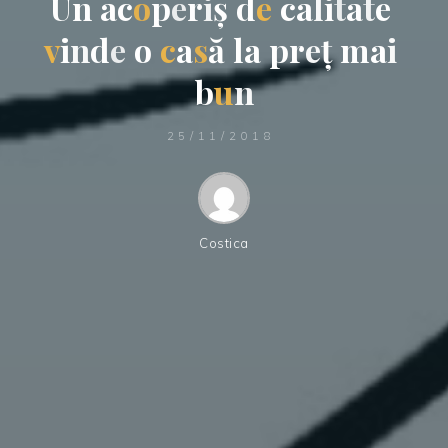
U
n
a
c
o
p
e
r
i
ș
d
e
c
a
l
i
t
a
t
e
v
i
n
d
e
o
c
a
s
ă
l
a
p
r
e
ț
m
a
i
b
u
n
25/11/2018
Costica