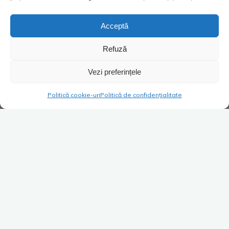
Acceptă
Refuză
Vezi preferințele
Politică cookie-uri
Politică de confidențialitate
„
Pic, pic, pic! Pic în sus, pic în jos, pic pe umăr, pic pe dos!
„
Mai țineți minte jocul ăla din copilărie? Toată ziua fetele în
jucau pe la scările blocurilor. Cam așa era și la amicul meu
acasă, doar că „
pic pic
” nu se referea la un joc de copil ci la
picăturile care-și făceau loc prin tavan în toată casa. A, nu v-
am spus că omul avea de gând să și vândă casa. „
Acum, cât
e vară și nu plouă
„, zicea. El practic voia să-i dea o spoială să
nu se vadă petele de pe tavan și aia e! „
Băi, nebunule! Cum