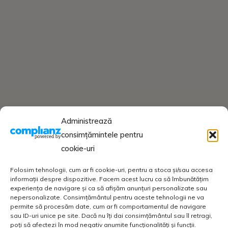
Administrează
consimțămintele pentru
cookie-uri
Folosim tehnologii, cum ar fi cookie-uri, pentru a stoca și/sau accesa
informații despre dispozitive. Facem acest lucru ca să îmbunătățim
experiența de navigare și ca să afișăm anunțuri personalizate sau
nepersonalizate. Consimțământul pentru aceste tehnologii ne va
permite să procesăm date, cum ar fi comportamentul de navigare
sau ID-uri unice pe site. Dacă nu îți dai consimțământul sau îl retragi,
poți să afectezi în mod negativ anumite funcționalități și funcții.